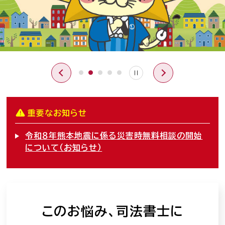
司法書士を目指す人へ
学生の皆さんへ
会員の方へ
司法書士法違反
「非司行為」について
重要なお知らせ
司法書士法に違反する
サービス事業者に関する
令和８年熊本地震に係る災害時無料相談の開始
情報提供フォーム
について（お知らせ）
公式キャラクター
しほ～しし
®
このお悩み、司法書士に
司法書士検索