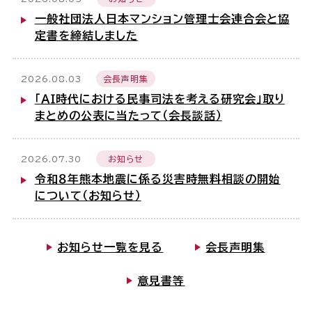
一般社団法人日本マンション管理士会連合会と協
定書を締結しました
2026.08.03
会長声明集
「ＡＩ時代における民事司法を考える研究会」取り
まとめの公表に当たって（会長談話）
2026.07.30
お知らせ
令和８年熊本地震に係る災害時無料相談の開始
について（お知らせ）
お知らせ一覧を見る
会長声明集
意見書等