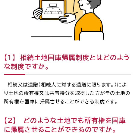
司法書士を目指す人へ
学生の皆さんへ
会員の方へ
【１】 相続土地国庫帰属制度とはどのよう
司法書士法違反
「非司行為」について
な制度ですか。
司法書士法に違反する
サービス事業者に関する
相続又は遺贈（相続人に対する遺贈に限ります。）によ
情報提供フォーム
り土地の所有権又は共有持分を取得した方がその土地の
公式キャラクター
所有権を国庫に帰属させることができる制度です。
しほ～しし
®
【２】 どのような土地でも所有権を国庫
に帰属させることができるのですか。
司法書士検索