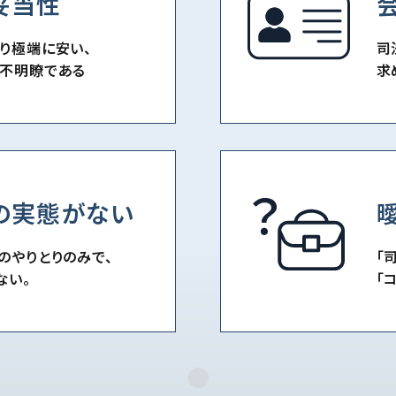
妥当性
り極端に安い、
司
不明瞭である
求
の実態がない
のやりとり
のみで、
「
ない。
「