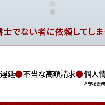
書士でない者に依頼してしま
遅延
●
不当な高額請求
●
個人
※守秘義