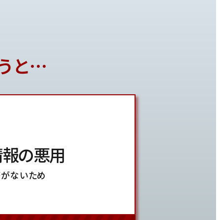
うと…
情報の悪用
務がないため