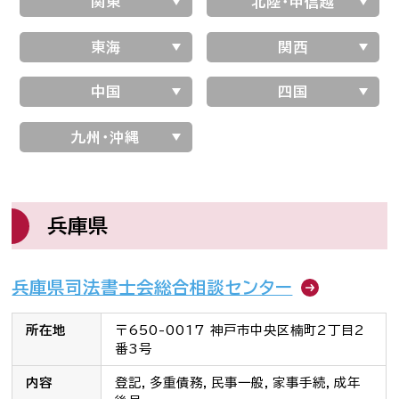
関東
北陸・甲信越
司法書士を目指す人へ
東海
関西
学生の皆さんへ
中国
四国
会員の方へ
九州・沖縄
司法書士法違反
「非司行為」について
兵庫県
司法書士法に違反する
サービス事業者に関する
情報提供フォーム
兵庫県司法書士会総合相談センター
公式キャラクター
しほ～しし
®
所在地
〒650-0017 神戸市中央区楠町2丁目2
番3号
内容
登記，多重債務，民事一般，家事手続，成年
司法書士検索