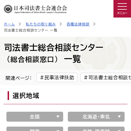
メニュー
ホーム
私たちの取り組み
各種法律相談
司法書士を知る
司法書士総合相談センター 一覧
日司連について
司法書士総合相談センター
一覧
(総合相談窓口)
私たちの取り組み
民事法律扶助
司法書士総合相談
関連ページ：
広報物・制作物
選択地域
こんなときは司法書士
全国
北海道・東北
司法書士に相談したい人へ