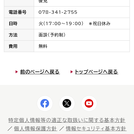
後見
電話番号
078-341-2755
お知らせ一覧
日時
火（17：00～19：00） ＊祝日休み
Language
方法
面談（予約制）
文字サイズ
費用
無料
背景色
前のページへ戻る
トップページへ戻る
特定個⼈情報等の適正な取扱いに関する基本⽅針
個⼈情報保護⽅針
情報セキュリティ基本方針