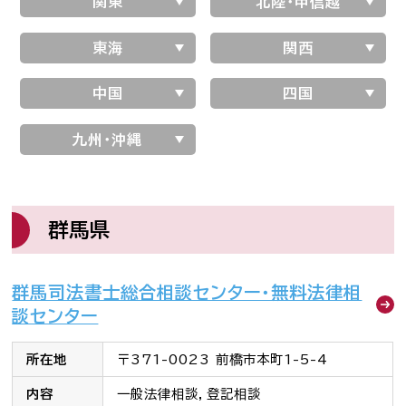
関東
北陸・甲信越
司法書士を目指す人へ
東海
関西
学生の皆さんへ
中国
四国
会員の方へ
九州・沖縄
司法書士法違反
「非司行為」について
群馬県
司法書士法に違反する
サービス事業者に関する
情報提供フォーム
群馬司法書士総合相談センター・無料法律相
公式キャラクター
談センター
しほ～しし
®
所在地
〒371-0023 前橋市本町1-5-4
内容
一般法律相談，登記相談
司法書士検索