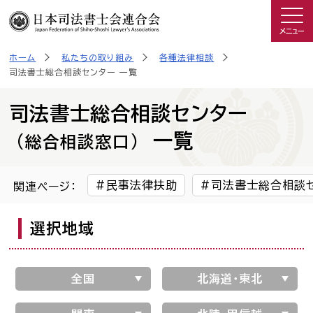
メニュー
ホーム
私たちの取り組み
各種法律相談
司法書士を知る
司法書士総合相談センター 一覧
日司連について
司法書士総合相談センター
一覧
(総合相談窓口)
私たちの取り組み
民事法律扶助
司法書士総合相談
関連ページ：
広報物・制作物
選択地域
こんなときは司法書士
全国
北海道・東北
司法書士に相談したい人へ