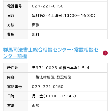
電話番号
027-221-0150
お知らせ一覧
日時
毎月第2・4土曜日（13：00～16：00）
Language
方法
面談
費用
無料
文字サイズ
背景色
群馬司法書士総合相談センター・常設相談セ
ンター前橋
所在地
〒371-0023 前橋市本町1-5-4
内容
一般法律相談，登記相談
電話番号
027-221-0150
日時
月～金（10：00～15：45）
方法
面談