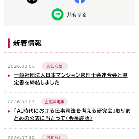
お知らせ一覧
共有する
Language
新着情報
文字サイズ
背景色
2026.08.05
お知らせ
一般社団法人日本マンション管理士会連合会と協
定書を締結しました
2026.08.03
会長声明集
「ＡＩ時代における民事司法を考える研究会」取りま
とめの公表に当たって（会長談話）
2026.07.30
お知らせ