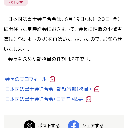
お知らせ
司法書士を目指す人へ
日本司法書士会連合会は、６月
19
日（木）・
20
日（金）
学生の皆さんへ
に開催した定時総会におきまして、会長に現職の小澤吉
会員の方へ
徳（おざわ よしのり）を再選いたしましたので、お知らせ
いたします。
会長を含めた新役員の任期は２年です。
司法書士法違反
「非司行為」について
司法書士法に違反する
サービス事業者に関する
会長のプロフィール
情報提供フォーム
日本司法書士会連合会 新執行部（役員）
公式キャラクター
日本司法書士会連合会（日司連）概要
しほ～しし
®
司法書士検索
ポストする
シェアする