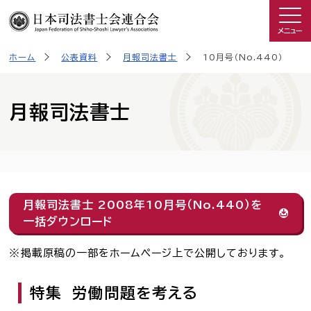
メニュー
ホーム
公表資料
月報司法書士
10月号（No.440）
司法書士を知る
日司連について
月報司法書士
私たちの取り組み
広報物・制作物
月報司法書士 2008年10月号（No.440）を
一括ダウンロード
こんなときは司法書士
掲載原稿の一部をホームページ上で公開しております。
司法書士に相談したい人へ
特集 労働問題を考える