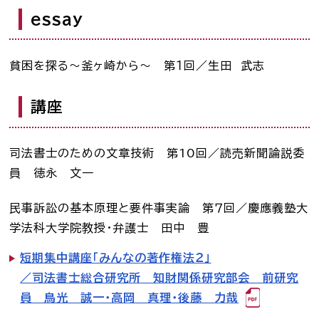
essay
貧困を探る～釜ヶ崎から～ 第１回／生田 武志
講座
司法書士のための文章技術 第10回／読売新聞論説委
員 徳永 文一
民事訴訟の基本原理と要件事実論 第７回／慶應義塾大
学法科大学院教授・弁護士 田中 豊
短期集中講座「みんなの著作権法２」
／司法書士総合研究所 知財関係研究部会 前研究
員 鳥光 誠一・高岡 真理・後藤 力哉