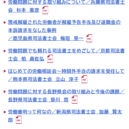
労働問題に対する取り組みについて／兵庫県司法書士
会 杉本 憲彦
お知らせ一覧
懲戒解雇された労働者が解雇予告手当及び退職金の
Language
本訴請求をなした事例
／鹿児島県司法書士会 梅垣 晃一
文字サイズ
労働問題でも頼れる司法書士をめざして／京都司法書
背景色
士会 柏 眞佐弘
はじめての労働相談会～時間外手当の請求を受任して
／熊本県司法書士会 立山 淳子
労働問題に対する長野県会の取り組みと今後の課題／
長野県司法書士会 掛川 哲
労働審判って何なの／新潟県司法書士会 加藤 賢太
郎