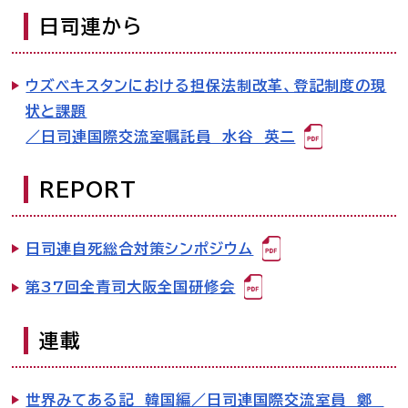
日司連から
ウズベキスタンにおける担保法制改革、登記制度の現
状と課題
／日司連国際交流室嘱託員 水谷 英二
REPORT
日司連自死総合対策シンポジウム
第37回全青司大阪全国研修会
連載
世界みてある記 韓国編／日司連国際交流室員 鄭