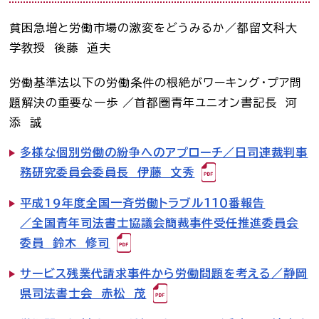
司法書士を目指す人へ
貧困急増と労働市場の激変をどうみるか／都留文科大
学教授 後藤 道夫
学生の皆さんへ
労働基準法以下の労働条件の根絶がワーキング・プア問
会員の方へ
題解決の重要な一歩 ／首都圏青年ユニオン書記長 河
添 誠
多様な個別労働の紛争へのアプローチ／日司連裁判事
司法書士法違反
「非司行為」について
務研究委員会委員長 伊藤 文秀
司法書士法に違反する
サービス事業者に関する
平成19年度全国一斉労働トラブル１１０番報告
情報提供フォーム
／全国青年司法書士協議会簡裁事件受任推進委員会
公式キャラクター
委員 鈴木 修司
しほ～しし
®
サービス残業代請求事件から労働問題を考える／静岡
県司法書士会 赤松 茂
司法書士検索