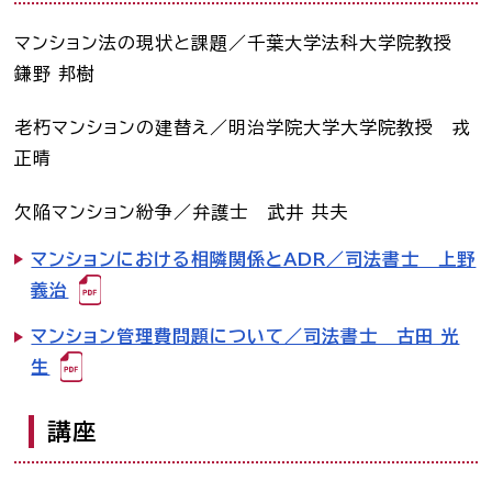
司法書士を目指す人へ
マンション法の現状と課題／千葉大学法科大学院教授
鎌野 邦樹
学生の皆さんへ
老朽マンションの建替え／明治学院大学大学院教授 戎
会員の方へ
正晴
欠陥マンション紛争／弁護士 武井 共夫
司法書士法違反
「非司行為」について
マンションにおける相隣関係とADR／司法書士 上野
義治
司法書士法に違反する
サービス事業者に関する
情報提供フォーム
マンション管理費問題について／司法書士 古田 光
生
公式キャラクター
しほ～しし
®
講座
司法書士検索