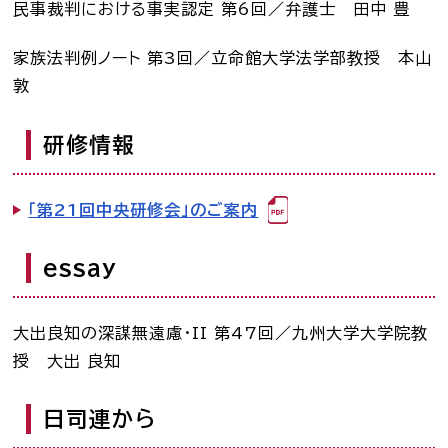
民事裁判における事実認定 第6回／弁護士 田中 豊
お知らせ一覧
家族法判例ノート 第3回／立命館大学法学部教授 本山
敦
Language
研修情報
文字サイズ
背景色
「第21回中央研修会」のご案内
essay
大出良知の深謀無遠慮・II 第47回／九州大学大学院教
授 大出 良知
日司連から