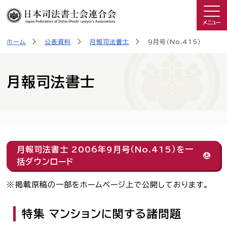
メニュー
ホーム
公表資料
月報司法書士
9月号（No.415）
司法書士を知る
日司連について
月報司法書士
私たちの取り組み
広報物・制作物
月報司法書士 2006年9月号（No.415）を一
括ダウンロード
こんなときは司法書士
掲載原稿の一部をホームページ上で公開しております。
司法書士に相談したい人へ
特集 マンションに関する諸問題