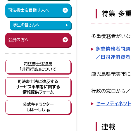
司法書士を目指す人へ
特集 多
学生の皆さんへ
多重債務者がいな
会員の方へ
多重債務者問題
／日司連消費者
司法書士法違反
「非司行為」について
鹿児島県奄美市に
司法書士法に違反する
サービス事業者に関する
行政の窓口から／
情報提供フォーム
セーフティネッ
公式キャラクター
しほ～しし
®
連載