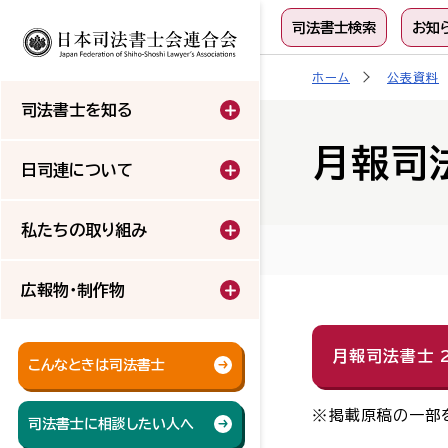
司法書士検索
お知
ホーム
公表資料
司法書士を知る
月報司
日司連について
私たちの取り組み
広報物・制作物
月報司法書士 2
こんなときは司法書士
掲載原稿の一部
司法書士に相談したい人へ