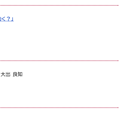
く？」
大出 良知