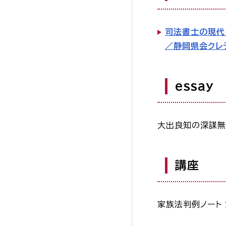
司法書士の現代
／静岡県会クレ
essay
大出良知の深謀無
講座
家族法判例ノート