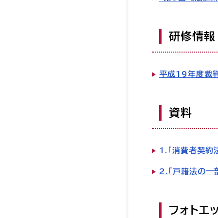
研修情報
平成19年度裁
資料
1.「消費者契
2.「戸籍法の
フォトエ