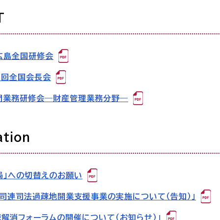
T
広島全国研修会
2回全国会長会
門業務研修会―財産管理業務分野―
ation
局」への切替えのお願い
日司連司法過疎地開業支援事業の実施について（告知）」
疎解消フォーラムの開催について（お知らせ）」