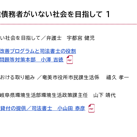
重債務者がいない社会を目指して 1
い社会を目指して／弁護士 宇都宮 健児
改善プログラムと司法書士の役割
問題等対策本部 小澤 吉徳
おける取り組み ／奄美市役所市民課生活係 禧久 孝一
岐阜県環境生活部環境生活政策課主任 山下 靖代
ト貸付の提供／司法書士 小山田 泰彦