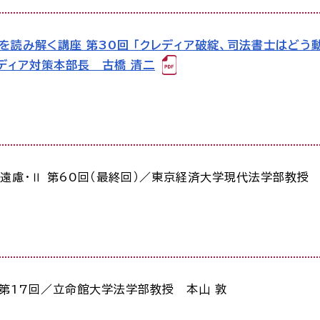
を読み解く講座 第30回 「クレディア破綻、司法書士はどう動
ディア対策本部長 古橋 清二
遠慮・Ⅱ 第60回（最終回）／東京経済大学現代法学部教授 
 第17回／立命館大学法学部教授 本山 敦