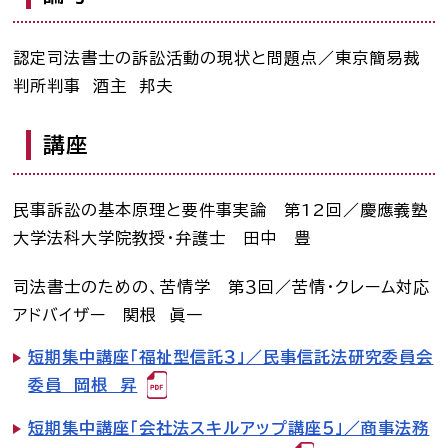
お知らせ一覧
認定司法書士の訴訟活動の現状と問題点／東京簡易裁
判所判事 酒主 邦夫
Language
講座
文字サイズ
背景色
民事訴訟の基本原理と要件事実論 第12回／慶應義塾
大学法科大学院教授・弁護士 田中 豊
司法書士のための、苦情学 第３回／苦情・クレーム対応
アドバイザー 関根 眞一
短期集中講座「福祉型信託３」／民事信託法研究委員会
委員 岡根 昇
短期集中講座「会社法スキルアップ講座５」／商事法務