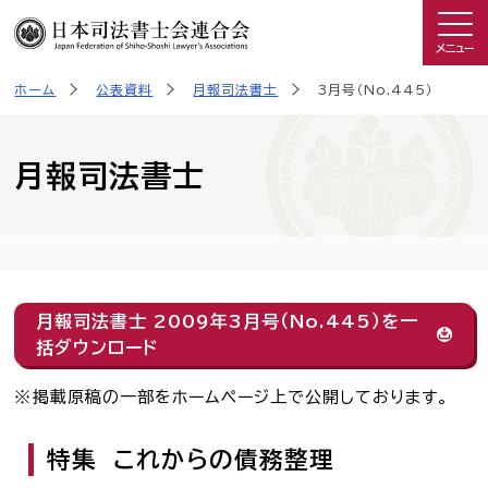
メニュー
ホーム
公表資料
月報司法書士
3月号（No.445）
司法書士を知る
日司連について
月報司法書士
私たちの取り組み
広報物・制作物
月報司法書士 2009年3月号（No.445）を一
括ダウンロード
こんなときは司法書士
掲載原稿の一部をホームページ上で公開しております。
司法書士に相談したい人へ
特集 これからの債務整理