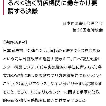
るべく強く関係機関に働きかけ要
司法書士を目指す人へ
請する決議
学生の皆さんへ
日本司法書士会連合会
会員の方へ
第66回定時総会
【決議の趣旨】
日本司法書士会連合会は、国民の司法アクセスを高める
司法書士法違反
「非司行為」について
という司法制度改革の趣旨を踏まえて、日本司法支援セ
司法書士法に違反する
サービス事業者に関する
ンター構想につき、（1）中央集権的な手法に留まらず、各
情報提供フォーム
支部の実情にあった柔軟なやり方を積極的に取り入れる
公式キャラクター
こと、（2）国民がアクセスしやすい分かりやすい広報をす
しほ～しし
®
ること、そして、（3）よりもセンターに関する手厚い財政
的措置を強く関係機関に働きかけ要請すること。
司法書士検索