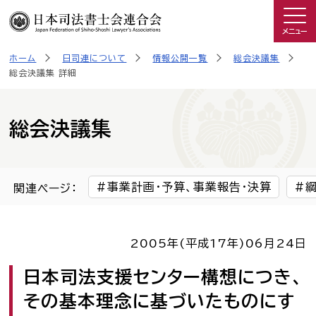
メニュー
ホーム
日司連について
情報公開一覧
総会決議集
司法書士を知る
総会決議集 詳細
日司連について
総会決議集
私たちの取り組み
事業計画・予算、事業報告・決算
関連ページ：
広報物・制作物
2005年(平成17年)
06月24日
こんなときは司法書士
日本司法支援センター構想につき、
司法書士に相談したい人へ
その基本理念に基づいたものにす