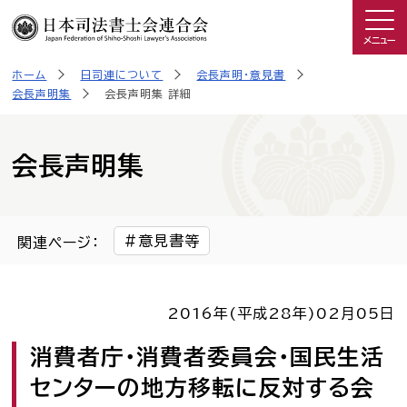
メニュー
ホーム
日司連について
会長声明・意見書
司法書士を知る
会長声明集
会長声明集 詳細
日司連について
会長声明集
私たちの取り組み
意見書等
関連ページ：
広報物・制作物
2016年(平成28年)
02月05日
こんなときは司法書士
消費者庁・消費者委員会・国民生活
司法書士に相談したい人へ
センターの地方移転に反対する会