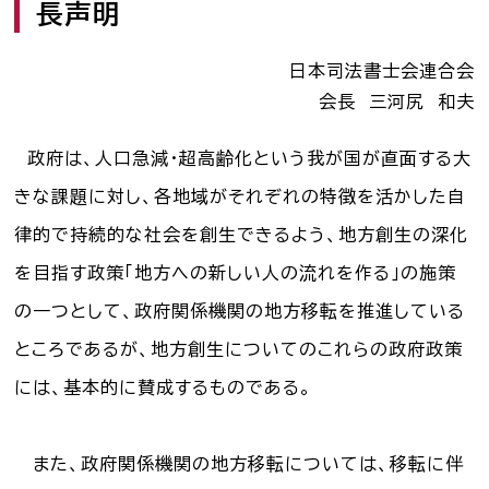
長声明
司法書士を目指す人へ
日本司法書士会連合会
学生の皆さんへ
会長 三河尻 和夫
会員の方へ
政府は、人口急減・超高齢化という我が国が直面する大
きな課題に対し、各地域がそれぞれの特徴を活かした自
律的で持続的な社会を創生できるよう、地方創生の深化
司法書士法違反
「非司行為」について
を目指す政策「地方への新しい人の流れを作る」の施策
司法書士法に違反する
サービス事業者に関する
の一つとして、政府関係機関の地方移転を推進している
情報提供フォーム
ところであるが、地方創生についてのこれらの政府政策
公式キャラクター
には、基本的に賛成するものである。
しほ～しし
®
また、政府関係機関の地方移転については、移転に伴
司法書士検索