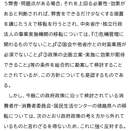
う弊害・問題点がある場合、それを上回る必要性・効果が
お知らせ一覧
あると判断されれば、弊害をできるだけ少なくする措置
を講じたうえで移転を行うとされ、中央省庁・独立行政
Language
法人の事業実施機関の移転については、『①危機管理に
文字サイズ
関わるものでないこと』『②国会や他省庁との対面業務が
必須でないこと』『③政策の企画立案・実施に効果が期待
背景色
できること』等の条件を総合的に勘案して検討すること
とされているが、この方針についても是認するものであ
る。
しかし、今般この政府政策に沿って検討されている消
費者庁・消費者委員会・国民生活センターの徳島県への移
転については、次のとおり政府政策の考え方から外れて
いるものと言わざるを得ないため、これに強く反対する。