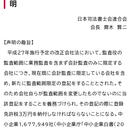
明
司法書士を目指す人へ
日本司法書士会連合会
学生の皆さんへ
会長 齋木 賢二
会員の方へ
【声明の趣旨】
平成２７年施行予定の改正会社法において，監査役の
監査範囲に業務監査を含まず会計監査のみに限定する
司法書士法違反
「非司行為」について
会社につき，現在既に会計監査に限定している会社を含
司法書士法に違反する
サービス事業者に関する
め，新たに監査範囲限定の登記をすることとされた。そ
情報提供フォーム
のため会社自らが監査範囲を変更したものでないのに当
公式キャラクター
該登記をすることを義務づけられ，その登記の際に登録
しほ～しし
®
免許税３万円を納付しなければならないことになる。中
小企業1,677,949社（中小企業庁「中小企業白書（20
司法書士検索