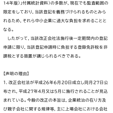
14年版）」付属統計資料）の多数が，現在でも監査範囲の
お知らせ一覧
限定をしており，当該登記を義務づけられるものとみら
れるため，それら中小企業に過大な負担を求めることと
Language
なる。
文字サイズ
したがって，当該改正会社法施行後一定期間内の登記
申請に限り，当該登記申請時に負担する登録免許税を非
背景色
課税とする措置が講じられるべきである。
【声明の理由】
１．改正会社法が平成２６年６月２０日成立し同月２７日公
布され，平成２７年４月又は５月に施行されることが見込
まれている。今般の改正の本旨は，企業統治の在り方及
び親子会社に関する規律等，主に上場会社における会社