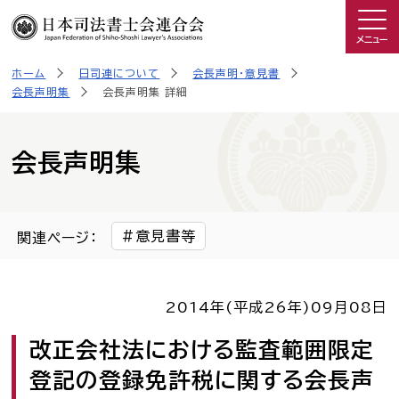
メニュー
ホーム
日司連について
会長声明・意見書
司法書士を知る
会長声明集
会長声明集 詳細
日司連について
会長声明集
私たちの取り組み
意見書等
関連ページ：
広報物・制作物
2014年(平成26年)
09月08日
こんなときは司法書士
改正会社法における監査範囲限定
司法書士に相談したい人へ
登記の登録免許税に関する会長声