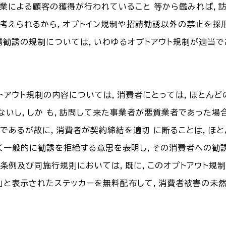
業による顧客の獲得が行われていること 等から鑑みれば，
考えられるから，オプトイン規制や招請勧誘以外の禁止を採用
請勧誘の規制については，いわゆるオプトアウト規制が適当で
プトアウト規制の内容については，消費者にとっては，ほとん
ないし，しか も，訪問して来た事業者が悪質業者であった場
であるが故に，消費者が契約締結を適切 に断ることは，ほ
く一般的に勧誘を拒絶する意思を表明し，その消費者への勧誘
条例及び同施行規則においては，既に，このオプトアウト規制
」と表示されたステッカーを無料配布して，消費者被害の未