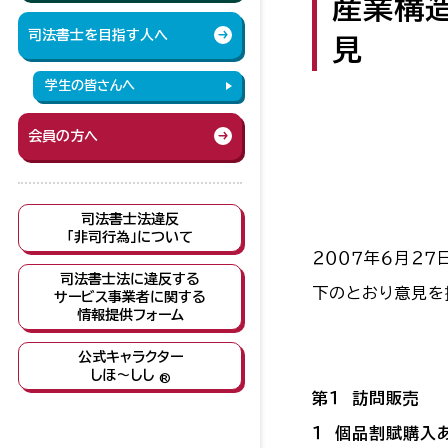
産業構
司法書士を目指す人へ
見
学生の皆さんへ
会員の方へ
司法書士法違反
「非司行為」について
２００７年６月２
司法書士法に違反する
下のとおり意見を
サービス事業者に関する
情報提供フォーム
公式キャラクター
しほ～しし
®
第１ 訪問販売
１ 個品割賦購入