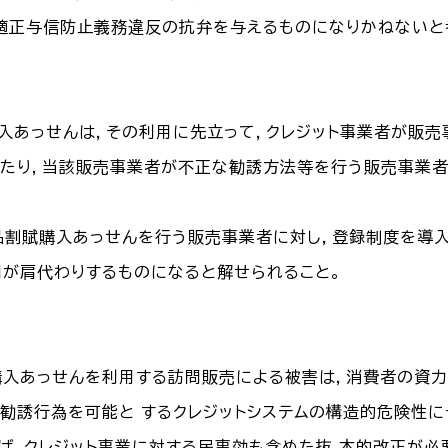
適正与信防止義務違反の抗弁を与えるものになりかねないと
購入あっせんは，その利用に先立って，クレジット事業者が販
たり，当該販売事業者が不正な勧誘方法等を行う販売事業者
品割賦購入あっせんを行う販売事業者に対し，登録制度を導入
国が肩代わりするものになると解せられること。
購入あっせんを利用する訪問販売による被害は，消費者の資
勧誘行為を可能と するクレジットシステムの構造的危険性
ば，クレジット事業に対する民事効も含めた抜 本的改正が必