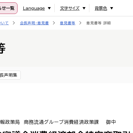
らせ一覧
Language
文字サイズ
背景色
ついて
会長声明・意見書
意見書等
意見書等 詳細
等
長声明集
報政策局 商務流通グループ消費経済政策課 御中