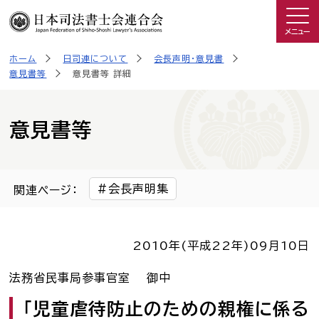
メニュー
ホーム
日司連について
会長声明・意見書
司法書士を知る
意見書等
意見書等 詳細
日司連について
意見書等
私たちの取り組み
会長声明集
関連ページ：
広報物・制作物
2010年(平成22年)
09月10日
こんなときは司法書士
法務省民事局参事官室 御中
司法書士に相談したい人へ
「児童虐待防止のための親権に係る