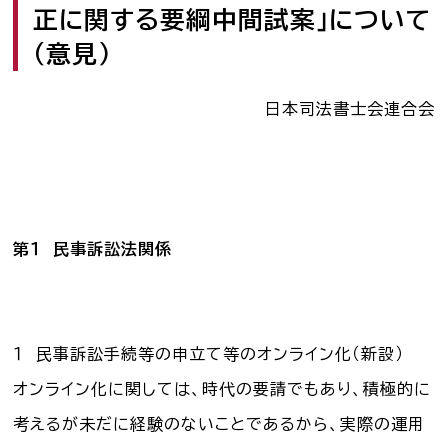
正に関する要綱中間試案」について
司法書士を目指す人へ
（意見）
学生の皆さんへ
日本司法書士会連合会
会員の方へ
司法書士法違反
「非司行為」について
第１ 民事訴訟法関係
司法書士法に違反する
サービス事業者に関する
情報提供フォーム
公式キャラクター
１ 民事訴訟手続等の申立て等のオンライン化（新設）
しほ～しし
®
オンライン化に関しては、時代の要請でもあり、積極的に
考えるが未だに経験のないことであるから、実際の運用
司法書士検索