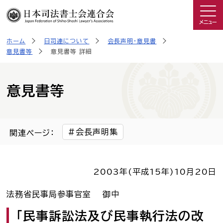
メニュー
ホーム
日司連について
会長声明・意見書
司法書士を知る
意見書等
意見書等 詳細
日司連について
意見書等
私たちの取り組み
会長声明集
関連ページ：
広報物・制作物
2003年(平成15年)
10月20日
こんなときは司法書士
法務省民事局参事官室 御中
司法書士に相談したい人へ
「民事訴訟法及び民事執行法の改