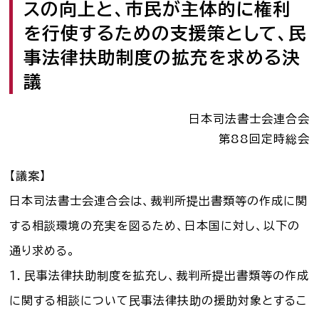
スの向上と、市民が主体的に権利
司法書士を目指す人へ
を行使するための支援策として、民
学生の皆さんへ
事法律扶助制度の拡充を求める決
議
会員の方へ
日本司法書士会連合会
第88回定時総会
司法書士法違反
「非司行為」について
【議案】
司法書士法に違反する
サービス事業者に関する
日本司法書士会連合会は、裁判所提出書類等の作成に関
情報提供フォーム
する相談環境の充実を図るため、日本国に対し、以下の
公式キャラクター
通り求める。
しほ～しし
®
１．民事法律扶助制度を拡充し、裁判所提出書類等の作成
に関する相談について民事法律扶助の援助対象とするこ
司法書士検索