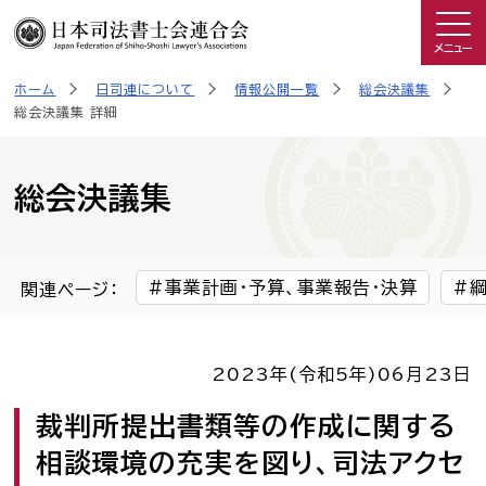
メニュー
ホーム
日司連について
情報公開一覧
総会決議集
司法書士を知る
総会決議集 詳細
日司連について
総会決議集
私たちの取り組み
事業計画・予算、事業報告・決算
関連ページ：
広報物・制作物
2023年(令和5年)
06月23日
こんなときは司法書士
裁判所提出書類等の作成に関する
司法書士に相談したい人へ
相談環境の充実を図り、司法アクセ