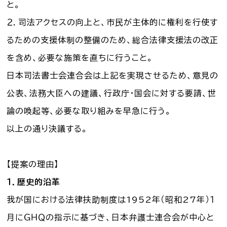
と。
お知らせ一覧
２．司法アクセスの向上と、市民が主体的に権利を行使す
るための支援体制の整備のため、総合法律支援法の改正
Language
を含め、必要な施策を直ちに行うこと。
文字サイズ
日本司法書士会連合会は上記を実現させるため、意見の
公表、法務大臣への建議、行政庁・国会に対する要請、世
背景色
論の喚起等、必要な取り組みを早急に行う。
以上の通り決議する。
【提案の理由】
１．歴史的沿革
我が国における法律扶助制度は1952年（昭和27年）１
月にＧＨＱの指示に基づき、日本弁護士連合会が中心と