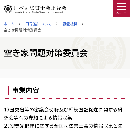
メニュー
ホーム
日司連について
設置機関
司法書士を知る
空き家問題対策委員会
日司連について
空き家問題対策委員会
私たちの取り組み
広報物・制作物
事業内容
こんなときは司法書士
１）国交省等の審議会傍聴及び相続登記促進に関する研
司法書士に相談したい人へ
究会等への参加による情報収集
２）空き家問題に関する全国司法書士会の情報収集と先