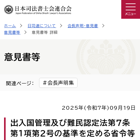
メニュー
ホーム
日司連について
会長声明・意見書
司法書士を知る
意見書等
意見書等 詳細
日司連について
意見書等
私たちの取り組み
会長声明集
関連ページ：
広報物・制作物
2025年(令和7年)
09月19日
こんなときは司法書士
出入国管理及び難民認定法第７条
司法書士に相談したい人へ
第１項第２号の基準を定める省令等