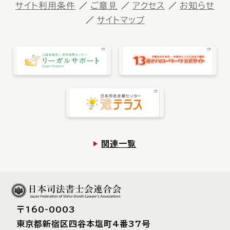
サイト利⽤条件
ご意⾒
アクセス
お知らせ
サイトマップ
お知らせ一覧
Language
文字サイズ
背景色
関連一覧
〒160-0003
東京都新宿区四⾕本塩町4番37号