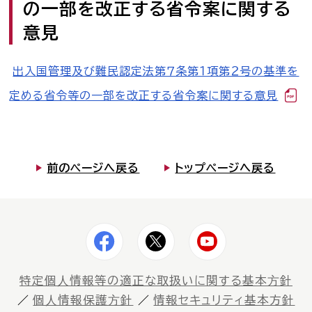
の一部を改正する省令案に関する
司法書士を目指す人へ
意見
学生の皆さんへ
出入国管理及び難民認定法第７条第１項第２号の基準を
会員の方へ
定める省令等の一部を改正する省令案に関する意見
司法書士法違反
「非司行為」について
前のページへ戻る
トップページへ戻る
司法書士法に違反する
サービス事業者に関する
情報提供フォーム
公式キャラクター
しほ～しし
®
特定個⼈情報等の適正な取扱いに関する基本⽅針
個⼈情報保護⽅針
情報セキュリティ基本方針
司法書士検索