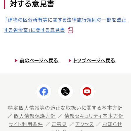
対する意見書
司法書士を目指す人へ
「建物の区分所有等に関する法律施行規則の一部を改正
学生の皆さんへ
する省令案」に関する意見書
会員の方へ
前のページへ戻る
トップページへ戻る
司法書士法違反
「非司行為」について
司法書士法に違反する
サービス事業者に関する
情報提供フォーム
公式キャラクター
しほ～しし
®
特定個⼈情報等の適正な取扱いに関する基本⽅針
個⼈情報保護⽅針
情報セキュリティ基本方針
サイト利⽤条件
ご意⾒
アクセス
お知らせ
司法書士検索