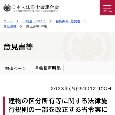
メニュー
ホーム
日司連について
会長声明・意見書
司法書士を知る
意見書等
意見書等 詳細
日司連について
意見書等
私たちの取り組み
会長声明集
関連ページ：
広報物・制作物
2023年(令和5年)
12月08日
こんなときは司法書士
建物の区分所有等に関する法律施
司法書士に相談したい人へ
行規則の一部を改正する省令案に