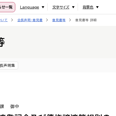
らせ一覧
Language
文字サイズ
背景色
ついて
会長声明・意見書
意見書等
意見書等 詳細
等
長声明集
事課 御中