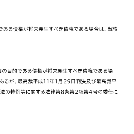
である債権が将来発生すべき債権である場合は、当該
譲渡の目的である債権が将来発生すべき債権である場
あるが、最高裁平成１１年１月２９日判決及び最高裁平
る民法の特例等に関する法律第８条第２項第４号の委任に