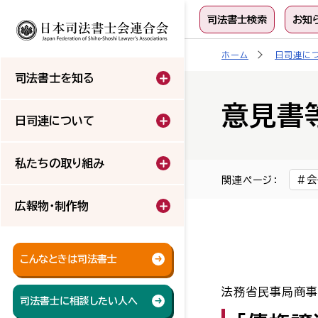
司法書士検索
お知
ホーム
日司連に
司法書士を知る
意見書
日司連について
私たちの取り組み
会
関連ページ：
広報物・制作物
こんなときは司法書士
法務省民事局商
司法書士に相談したい人へ