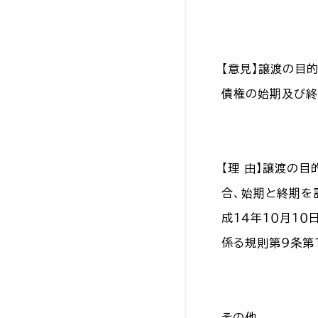
【意見】譲渡の目
債権の始期及び終
【理 由】譲渡の
合、始期と終期を
成１４年１０月１
係る規則第９条第
その他