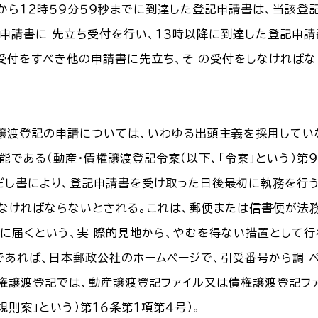
０分から１２時５９分５９秒までに到達した登記申請書は、当該登
申請書に 先立ち受付を行い、１３時以降に到達した登記申
受付をすべき他の申請書に先立ち、そ の受付をしなければな
権譲渡登記の申請については、いわゆる出頭主義を採用してい
可能である（動産・債権譲渡登記令案（以下、「令案」という）第
だし書により、登記申請書を受け取った日後最初に執務を行
しなければならないとされる。これは、郵便または信書便が法
に届くという、実 際的見地から、やむを得ない措置として行
であれば、日本郵政公社のホームページで、引受番号から調 
債権譲渡登記では、動産譲渡登記ファイル又は債権譲渡登記フ
規則案」という）第１６条第１項第４号）。