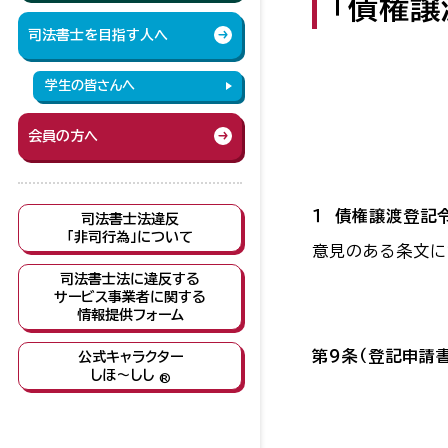
「債権
司法書士を目指す人へ
学生の皆さんへ
会員の方へ
１ 債権譲渡登記
司法書士法違反
「非司行為」について
意見のある条文に
司法書士法に違反する
サービス事業者に関する
情報提供フォーム
第９条（登記申請
公式キャラクター
しほ～しし
®