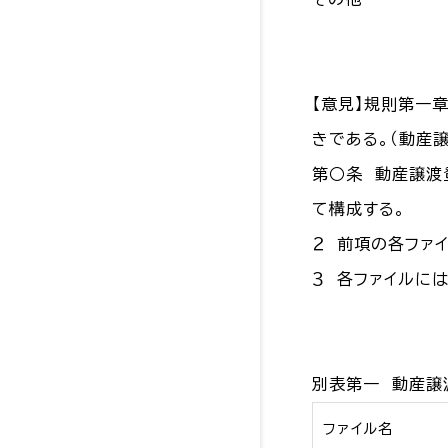
【意見】規則第一
きである。（動産
第○条 動産譲渡
て構成する。
２ 前項の各ファ
３ 各ファイルに
別表第一 動産譲
ファイル名