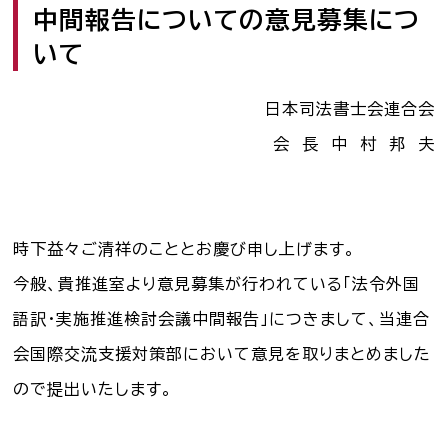
中間報告についての意見募集につ
司法書士を目指す人へ
いて
学生の皆さんへ
日本司法書士会連合会
会員の方へ
会 長 中 村 邦 夫
司法書士法違反
「非司行為」について
時下益々ご清祥のこととお慶び申し上げます。
司法書士法に違反する
サービス事業者に関する
今般、貴推進室より意見募集が行われている「法令外国
情報提供フォーム
語訳・実施推進検討会議中間報告」につきまして、当連合
公式キャラクター
会国際交流支援対策部において意見を取りまとめました
しほ～しし
®
ので提出いたします。
司法書士検索