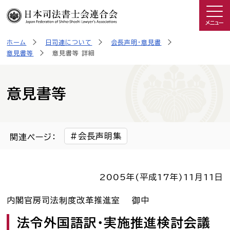
メニュー
ホーム
日司連について
会長声明・意見書
司法書士を知る
意見書等
意見書等 詳細
日司連について
意見書等
私たちの取り組み
会長声明集
関連ページ：
広報物・制作物
2005年(平成17年)
11月11日
こんなときは司法書士
内閣官房司法制度改革推進室 御中
司法書士に相談したい人へ
法令外国語訳・実施推進検討会議