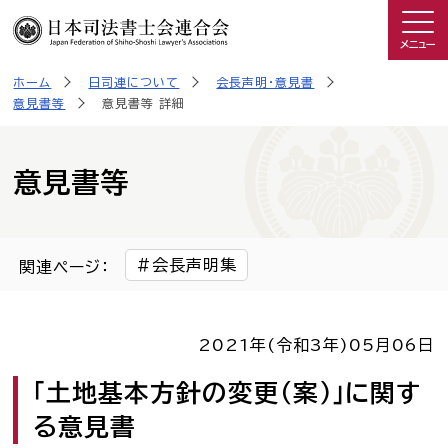
メニュー
ホーム
日司連について
会長声明・意見書
司法書士を知る
意見書等
意見書等 詳細
日司連について
意見書等
私たちの取り組み
会長声明集
関連ページ：
広報物・制作物
2021年(令和3年)
05月06日
こんなときは司法書士
「土地基本方針の変更（案）」に関す
司法書士に相談したい人へ
る意見書