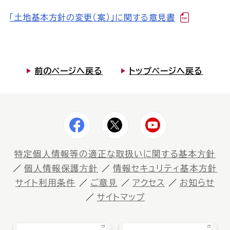
司法書士を目指す人へ
「土地基本方針の変更（案）」に関する意見書
学生の皆さんへ
会員の方へ
前のページへ戻る
トップページへ戻る
司法書士法違反
「非司行為」について
司法書士法に違反する
サービス事業者に関する
情報提供フォーム
特定個⼈情報等の適正な取扱いに関する基本⽅針
個⼈情報保護⽅針
情報セキュリティ基本方針
公式キャラクター
サイト利⽤条件
ご意⾒
アクセス
お知らせ
しほ～しし
®
サイトマップ
司法書士検索