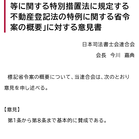
等に関する特別措置法に規定する
司法書士を目指す人へ
不動産登記法の特例に関する省令
学生の皆さんへ
案の概要」に対する意見書
会員の方へ
日本司法書士会連合会
会長 今川 嘉典
司法書士法違反
「非司行為」について
標記省令案の概要について、当連合会は、次のとおり
司法書士法に違反する
サービス事業者に関する
意見を申し述べる。
情報提供フォーム
公式キャラクター
【意見】
しほ～しし
®
第１条から第８条まで基本的に賛成である。
司法書士検索