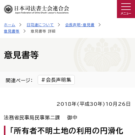
メニュー
ホーム
日司連について
会長声明・意見書
司法書士を知る
意見書等
意見書等 詳細
日司連について
意見書等
私たちの取り組み
会長声明集
関連ページ：
広報物・制作物
2018年(平成30年)
10月26日
こんなときは司法書士
法務省民事局民事第二課 御中
司法書士に相談したい人へ
「所有者不明土地の利用の円滑化