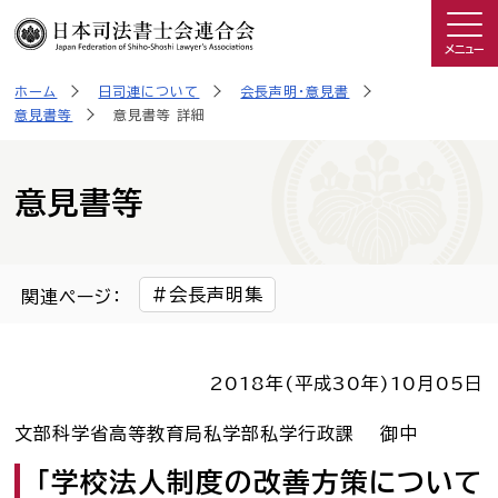
メニュー
ホーム
日司連について
会長声明・意見書
司法書士を知る
意見書等
意見書等 詳細
日司連について
意見書等
私たちの取り組み
会長声明集
関連ページ：
広報物・制作物
2018年(平成30年)
10月05日
こんなときは司法書士
文部科学省高等教育局私学部私学行政課 御中
司法書士に相談したい人へ
「学校法人制度の改善方策について