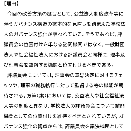
【理由】
お知らせ一覧
今回の改善方策の趣旨として，公益法人制度改革等に
伴うガバナンス構造の抜本的な見直しを踏まえた学校法
Language
人のガバナンス強化が謳われている。そうであれば，評
文字サイズ
議員会の位置付けを単なる諮問機関ではなく，一般財団
法人や社会福祉法人における評議員会と同様に，理事及
背景色
び理事会を監督する機関と位置付けるべきである。
評議員会については，理事会の意思決定に対するチェ
ックや，理事の職務執行に対して監督する等の機能が期
待される。方策（案）においては，公益法人や社会福祉法
人等の制度と異なり，学校法人の評議員会について諮問
機関としての位置付けを維持すべきとされているが，ガ
バナンス強化の観点からは，評議員会を議決機関として