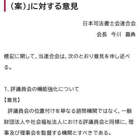
（案）」に対する意見
司法書士を目指す人へ
学生の皆さんへ
日本司法書士会連合会
会長 今川 嘉典
会員の方へ
標記に関して，当連合会は，次のとおり意見を申し述べ
る。
司法書士法違反
「非司行為」について
司法書士法に違反する
サービス事業者に関する
１．評議員会の機能強化について
情報提供フォーム
【意見】
公式キャラクター
評議員会の位置付けを単なる諮問機関ではなく，一般
しほ～しし
®
財団法人や社会福祉法人における評議員会と同様に，理
事及び理事会を監督する機関とすべきである。
司法書士検索