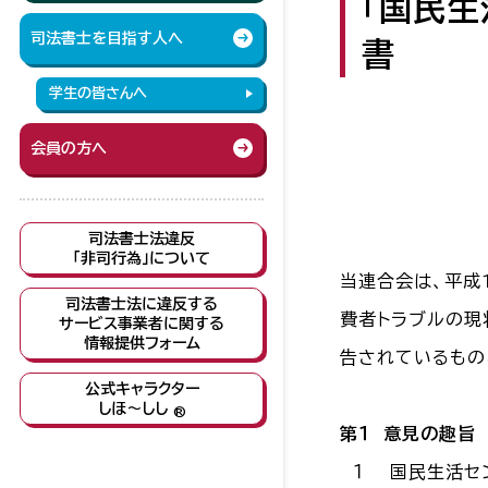
「国民
司法書士を目指す人へ
書
学生の皆さんへ
会員の方へ
司法書士法違反
「非司行為」について
当連合会は、平成
司法書士法に違反する
費者トラブルの現
サービス事業者に関する
情報提供フォーム
告されているもの
公式キャラクター
しほ～しし
®
第１ 意見の趣旨
１ 国民生活セン