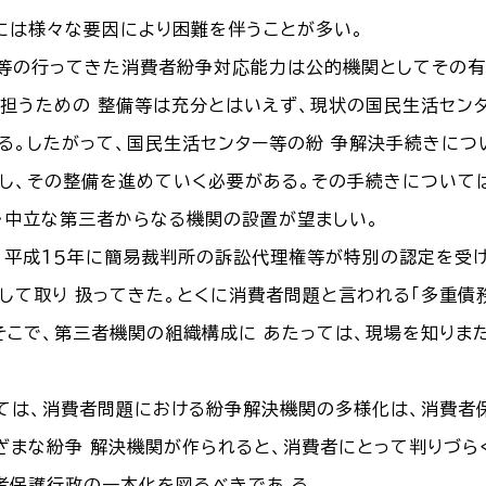
には様々な要因により困難を伴うことが多い。
等の行ってきた消費者紛争対応能力は公的機関としてその有
担うための 整備等は充分とはいえず、現状の国民生活セン
る。したがって、国民生活センター等の紛 争解決手続きにつ
し、その整備を進めていく必要がある。その手続きについて
・中立な第三者からなる機関の設置が望ましい。
、平成１５年に簡易裁判所の訴訟代理権等が特別の認定を受
して取り 扱ってきた。とくに消費者問題と言われる「多重債務
そこで、第三者機関の組織構成に あたっては、現場を知りま
ては、消費者問題における紛争解決機関の多様化は、消費者
ざまな紛争 解決機関が作られると、消費者にとって判りづら
者保護行政の一本化を図るべきであ る。