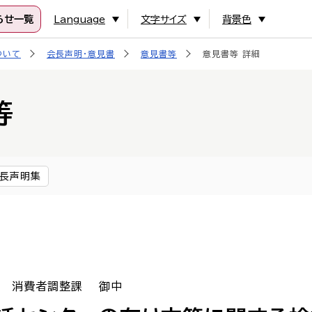
らせ一覧
Language
文字サイズ
背景色
ついて
会長声明・意見書
意見書等
意見書等 詳細
等
長声明集
局 消費者調整課 御中