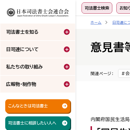
司法書士検索
お知
ホーム
日司連に
司法書士を知る
意見書
日司連について
私たちの取り組み
会
関連ページ：
広報物・制作物
こんなときは司法書士
内閣府国民生活
司法書士に相談したい人へ