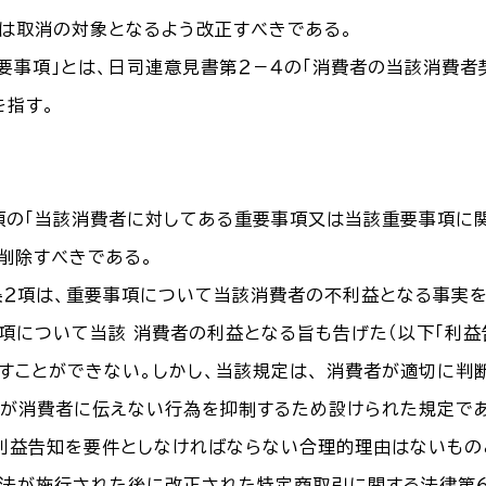
は取消の対象となるよう改正すべきである。
重要事項」とは、日司連意見書第２－４の「消費者の当該消費
を指す。
条２項の「当該消費者に対してある重要事項又は当該重要事項
を削除すべきである。
４条２項は、重要事項について当該消費者の不利益となる事実
項について当該 消費者の利益となる旨も告げた（以下「利益
すことができない。しかし、当該規定は、 消費者が適切に判
が消費者に伝えない行為を抑制するため設けられた規定であ
利益告知を要件としなければならない合理的理由はないもの
 法が施行された後に改正された特定商取引に関する法律第６