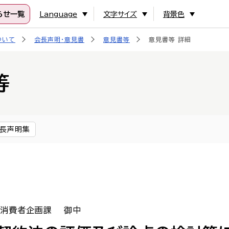
らせ一覧
Language
文字サイズ
背景色
ついて
会長声明・意見書
意見書等
意見書等 詳細
等
長声明集
局消費者企画課 御中