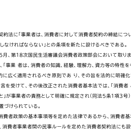
費者契約法に「事業者は、消費者に対して消費者契約の締結につ
しなければならない」との条項を新たに設けるべきである。
５年５月、第１８次国民生活審議会消費者政策部会において取り
中で、「事業 者は、消費者の知識、経験、理解力、資力等の特
約に広く適用されるべき原則であ り、その旨を法的に明確化
提言を受けて、その後改正された消費者基本法では、「消費者
と」が事業者の責務として明確に規定され（同法５条１項３号
置づけられている。
消費者政策の基本事項等を定めた法律であるから、消費者
、消費者事業者間の民事ルールを定めた消費者契約法にも設