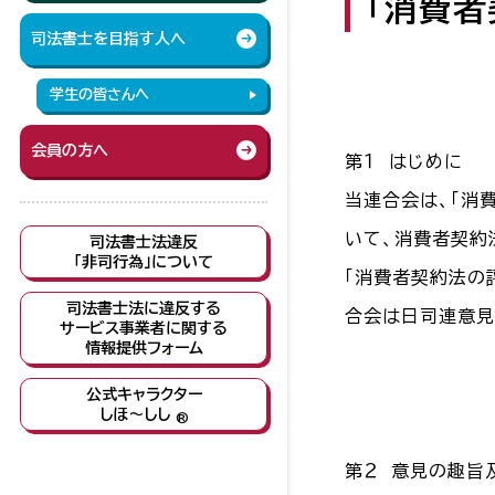
「消費
司法書士を目指す人へ
学生の皆さんへ
会員の方へ
第１ はじめに
当連合会は、「消
いて、消費者契約
司法書士法違反
「非司行為」について
「消費者契約法の
司法書士法に違反する
合会は日司連意見
サービス事業者に関する
情報提供フォーム
公式キャラクター
しほ～しし
®
第２ 意見の趣旨