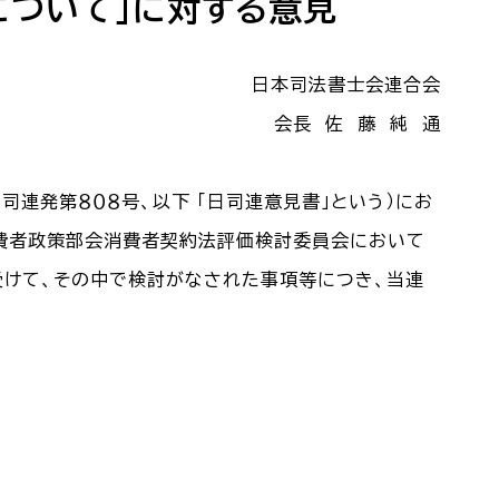
について」に対する意見
日本司法書士会連合会
会長 佐 藤 純 通
司連発第８０８号、以下 「日司連意見書」という）にお
費者政策部会消費者契約法評価検討委員会において
受けて、その中で検討がなされた事項等につき、当連