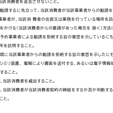
当該消費者を退去させないこと。
を勧誘するに先立って、当該消費者が当該事業者からの勧誘
事業者が、当該消 費者の住居又は業務を行っている場所を
をかける（当該消費者からの要請があった場合を 除く）方法
が予め事業者による勧誘を拒絶する旨の意思を示しているに
所を訪問すること。
が既に当該事業者からの勧誘を拒絶する旨の意思を示したに
クシミリ装置、 電報により書面を送付する、あるいは電子情
すること。
が、当該消費者を威迫すること。
か、当該消費者が当該消費者契約の締結をするか否か判断す
こと。