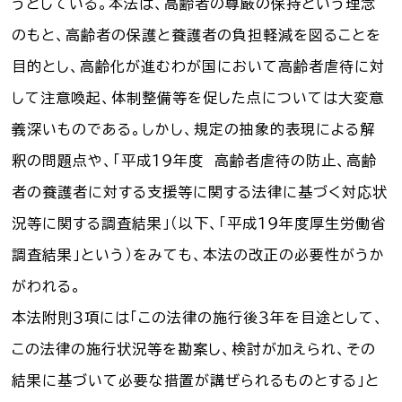
うとしている。本法は、高齢者の尊厳の保持という理念
のもと、高齢者の保護と養護者の負担軽減を図ることを
お知らせ一覧
目的とし、高齢化が進むわが国において高齢者虐待に対
Language
して注意喚起、体制整備等を促した点については大変意
義深いものである。しかし、規定の抽象的表現による解
文字サイズ
釈の問題点や、「平成１９年度 高齢者虐待の防止、高齢
背景色
者の養護者に対する支援等に関する法律に基づく対応状
況等に関する調査結果」（以下、「平成１９年度厚生労働省
調査結果」という）をみても、本法の改正の必要性がうか
がわれる。
本法附則３項には「この法律の施行後３年を目途として、
この法律の施行状況等を勘案し、検討が加えられ、その
結果に基づいて必要な措置が講ぜられるものとする」と