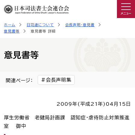
メニュー
ホーム
日司連について
会長声明・意見書
司法書士を知る
意見書等
意見書等 詳細
日司連について
意見書等
私たちの取り組み
会長声明集
関連ページ：
広報物・制作物
2009年(平成21年)
04月15日
こんなときは司法書士
厚生労働省 老健局計画課 認知症・虐待防止対策推進
司法書士に相談したい人へ
室 御中