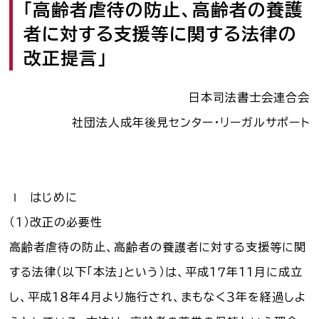
「高齢者虐待の防止、高齢者の養護
司法書士を目指す人へ
者に対する支援等に関する法律の
学生の皆さんへ
改正提言」
会員の方へ
日本司法書士会連合会
社団法人成年後見センター・リーガルサポート
司法書士法違反
「非司行為」について
司法書士法に違反する
サービス事業者に関する
Ⅰ はじめに
情報提供フォーム
（１）改正の必要性
公式キャラクター
高齢者虐待の防止、高齢者の養護者に対する支援等に関
しほ～しし
®
する法律（以下「本法」という）は、平成１７年１１月に成立
し、平成１８年４月より施行され、まもなく３年を経過しよ
司法書士検索